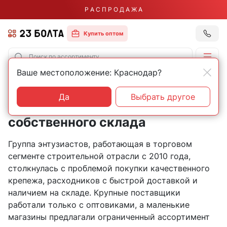
Р А С П Р О Д А Ж А
Купить оптом
Ваше местоположение: Краснодар?
Главная
О нас
История компании
История компании: от
Да
Выбрать другое
маленького магазина до
собственного склада
Группа энтузиастов, работающая в торговом
сегменте строительной отрасли с 2010 года,
столкнулась с проблемой покупки качественного
крепежа, расходников с быстрой доставкой и
наличием на складе. Крупные поставщики
работали только с оптовиками, а маленькие
магазины предлагали ограниченный ассортимент