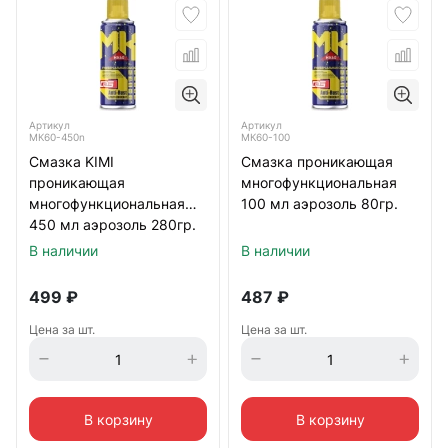
Артикул
Артикул
МК60-450n
МК60-100
Смазка KIMI
Смазка проникающая
проникающая
многофункциональная
многофункциональная
100 мл аэрозоль 80гр.
450 мл аэрозоль 280гр.
с насадкой
В наличии
В наличии
499
₽
487
₽
Цена за шт.
Цена за шт.
В корзину
В корзину