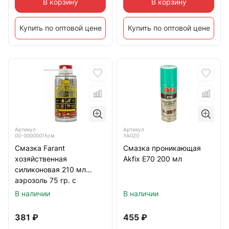
В корзину
В корзину
Купить по оптовой цене
Купить по оптовой цене
Артикул
Артикул
00-00000015см
YA020
Смазка Farant
Смазка проникающая
хозяйственная
Akfix Е70 200 мл
силиконовая 210 мл
аэрозоль 75 гр. с
насадкой
В наличии
В наличии
381
₽
455
₽