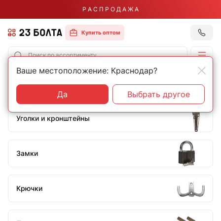
Р А С П Р О Д А Ж А
Купить оптом
Ваше местоположение: Краснодар?
Главная
Бытовой крепеж и фурнитура
Бытовой крепеж и фурнитура
Да
Выбрать другое
Уголки и кронштейны
Замки
Крючки