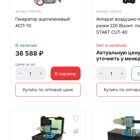
Артикул
000150г
Артикул
000023
Генератор ацетиленовый
Аппарат воздушно-
АСП-10
резки 220 В(конт. п
START CUT-40
В наличии
Нет в наличии
Актуальную цен
36 588
₽
уточнить у мене
Цена за шт.
В корзину
З
Купить по оптовой цене
Купить по оптов