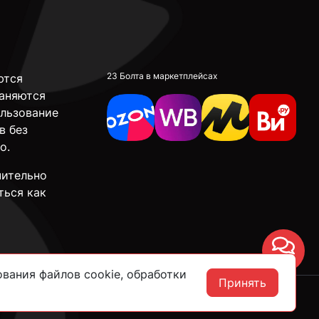
23 Болта в маркетплейсах
ются
аняются
ользование
в без
о.
чительно
ться как
Чат
вания файлов cookie, обработки
Принять