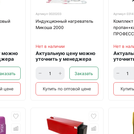
Артикул
0020203
Артикул
0314
новый
Индукционный нагреватель
Комплект 
Микоша 2000
пропан+к
ПРОФЕС
Нет в наличии
Нет в нал
у можно
Актуальную цену можно
Актуаль
джера
уточнить у менеджера
уточнит
аказать
Заказать
ой цене
Купить по оптовой цене
Купить