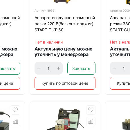
Артикул
89561
Артикул
0000
пламенной
Аппарат воздушно-пламенной
Аппарат 
оджиг)
резки 220 В(безконт. поджиг)
резки 380
START CUT-50
START CU
Нет в наличии
Нет в нал
у можно
Актуальную цену можно
Актуаль
джера
уточнить у менеджера
уточнит
аказать
Заказать
ой цене
Купить по оптовой цене
Купить