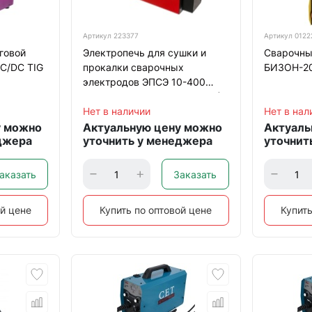
Артикул
223377
Артикул
0122
говой
Электропечь для сушки и
Сварочны
AC/DC TIG
прокалки сварочных
БИЗОН-20
электродов ЭПСЭ 10-400
НОВЭЛ (загрузка 10кг, 220В)
Нет в наличии
Нет в нал
у можно
Актуальную цену можно
Актуаль
джера
уточнить у менеджера
уточнит
аказать
Заказать
ой цене
Купить по оптовой цене
Купить