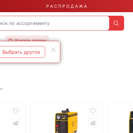
Р А С П Р О Д А Ж А
Купить оптом
Выбрать другое