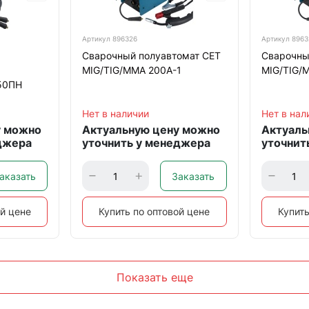
Артикул
896326
Артикул
8963
Сварочный полуавтомат CET
Сварочны
MIG/TIG/MMA 200A-1
MIG/TIG/
50ПН
Нет в наличии
Нет в нал
у можно
Актуальную цену можно
Актуаль
джера
уточнить у менеджера
уточнит
аказать
Заказать
ой цене
Купить по оптовой цене
Купить
Показать еще