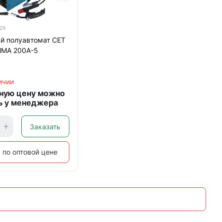
29
й полуавтомат CET
MMA 200A-5
ичии
ную цену можно
ь у менеджера
Заказать
 по оптовой цене