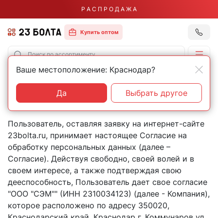
Р А С П Р О Д А Ж А
Купить оптом
Ваше местоположение: Краснодар?
Главная
Обработка персональных данных
СОГЛАСИЕ НА ОБРАБОТКУ
Да
Выбрать другое
ПЕРСОНАЛЬНЫХ ДАННЫХ
Пользователь, оставляя заявку на интернет-сайте
23bolta.ru, принимает настоящее Согласие на
обработку персональных данных (далее –
Согласие). Действуя свободно, своей волей и в
своем интересе, а также подтверждая свою
дееспособность, Пользователь дает свое согласие
"ООО "СЭМ"" (ИНН 2310034123) (далее - Компания),
которое расположено по адресу 350020,
Краснодарский край, Краснодар г, Коммунаров ул,