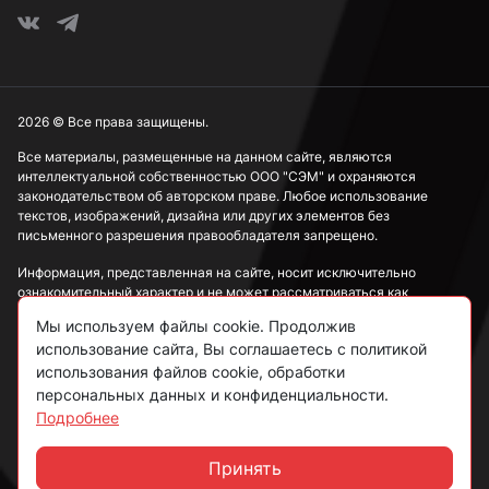
2026 © Все права защищены.
Все материалы, размещенные на данном сайте, являются
интеллектуальной собственностью ООО "СЭМ" и охраняются
законодательством об авторском праве. Любое использование
текстов, изображений, дизайна или других элементов без
письменного разрешения правообладателя запрещено.
Информация, представленная на сайте, носит исключительно
ознакомительный характер и не может рассматриваться как
публичная оферта в соответствии со ст. 437 ГК РФ.
Мы используем файлы cookie. Продолжив
использование сайта, Вы соглашаетесь с политикой
Политика конфиденциальности
использования файлов cookie, обработки
персональных данных и конфиденциальности.
Согласие на обработку данных
Подробнее
Пользовательское соглашение
Принять
Чат