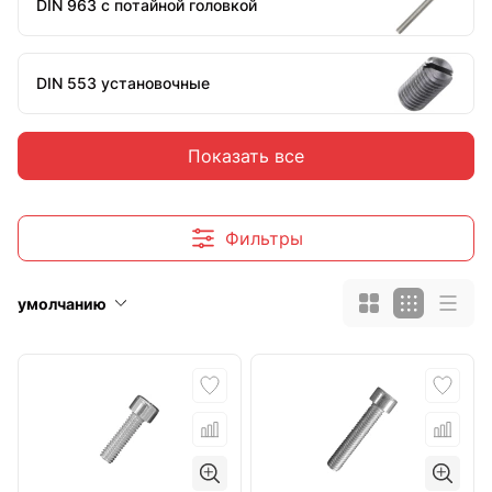
DIN 963 с потайной головкой
DIN 553 установочные
Показать все
DIN 551 установочные
Винты установочные с внутренним
Фильтры
шестигранником
умолчанию
DIN 7985 c полукруглой головкой
DIN 965 с потайной головкой
Кольцо, полукольцо, костыль