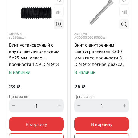
Артикул
Артикул
ву525пршт
А0D000806030505шт
Винт установочный с
Винт с внутренним
внутр. шестигранником
шестигранником 8х60
5х25 мм, класс
мм класс прочности 8.8
прочности 12.9 DIN 913
DIN 912 полная резьба,
тупой конец, черный
оцинкованный
В наличии
В наличии
28
₽
25
₽
Цена за шт.
Цена за шт.
В корзину
В корзину