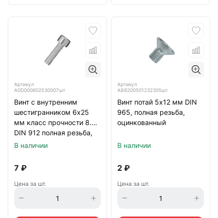
Артикул
Артикул
А0D000602530007шт
АВ8200501232305шт
Винт с внутренним
Винт потай 5х12 мм DIN
шестигранником 6х25
965, полная резьба,
мм класс прочности 8.8
оцинкованный
DIN 912 полная резьба,
оцинкованный
В наличии
В наличии
7
₽
2
₽
Цена за шт.
Цена за шт.