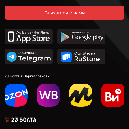
С неполной резьбой
Связаться с нами
DIN 912 с внутренним шестигранником и
цилиндрической головкой
DIN 7991 c потайной головкой и внутренним
шестигранником
DIN 913 установочные с внутренним шестигранником
23 Болта в маркетплейсах
к.п. 4,8
к.п. 5,8
к.п. 8,8