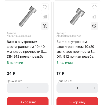
Артикул
Артикул
А0D001004030505шт
А0D001002030007шт
Винт с внутренним
Винт с внутренним
шестигранником 10х40
шестигранником 10х20
мм класс прочности 8.8
мм класс прочности 8.8
DIN 912 полная резьба,
DIN 912 полная резьба,
оцинкованный
оцинкованный
В наличии
В наличии
24
₽
17
₽
Цена за шт.
Цена за шт.
В корзину
В корзину