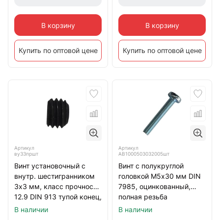
В корзину
В корзину
Купить по оптовой цене
Купить по оптовой цене
Артикул
Артикул
ву33пршт
АВ1000503032005шт
Винт установочный с
Винт с полукруглой
внутр. шестигранником
головкой М5х30 мм DIN
3х3 мм, класс прочности
7985, оцинкованный,
12.9 DIN 913 тупой конец,
полная резьба
черный
В наличии
В наличии