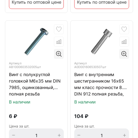
Купить по оптовой цене
Купить по оптовой цене
Артикул
Артикул
АВ1000603532005шт
А0D001606530507шт
Винт с полукруглой
Винт с внутренним
головкой М6х35 мм DIN
шестигранником 16х65
7985, оцинкованный,
мм класс прочности 8.8
полная резьба
DIN 912 полная резьба,
оцинкованный
В наличии
В наличии
6
₽
104
₽
Цена за шт.
Цена за шт.