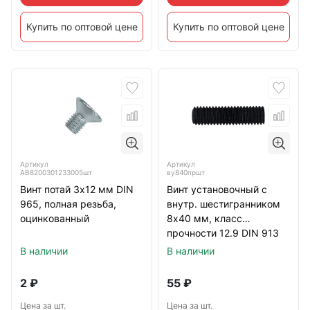
Купить по оптовой цене
Купить по оптовой цене
Артикул
Артикул
АВ8200301233005шт
ву840пршт
Винт потай 3х12 мм DIN
Винт установочный с
965, полная резьба,
внутр. шестигранником
оцинкованный
8х40 мм, класс
прочности 12.9 DIN 913
тупой конец, черный
В наличии
В наличии
2
₽
55
₽
Цена за шт.
Цена за шт.