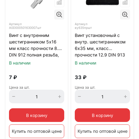
Артикул
Артикул
А0D000501630007шт
ву635пршт
Винт с внутренним
Винт установочный с
шестигранником 5х16
внутр. шестигранником
мм класс прочности 8.8
6х35 мм, класс
DIN 912 полная резьба,
прочности 12.9 DIN 913
оцинкованный
тупой конец, черный
В наличии
В наличии
7
₽
33
₽
Цена за шт.
Цена за шт.
В корзину
В корзину
Купить по оптовой цене
Купить по оптовой цене