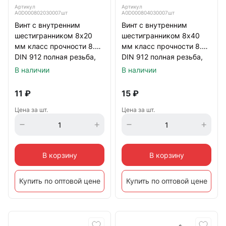
Артикул
Артикул
А0D000802030007шт
А0D000804030007шт
Винт с внутренним
Винт с внутренним
DIN 912 класс прочности 8.8
шестигранником 8х20
шестигранником 8х40
мм класс прочности 8.8
мм класс прочности 8.8
DIN 912 полная резьба,
DIN 912 полная резьба,
Резьбовыдавливающие DIN 7500
оцинкованный
оцинкованный
В наличии
В наличии
11
₽
15
₽
Прочие
Цена за шт.
Цена за шт.
В корзину
В корзину
Купить по оптовой цене
Купить по оптовой цене