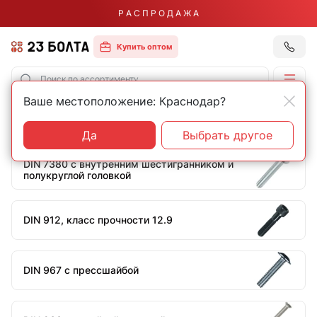
Р А С П Р О Д А Ж А
Купить оптом
Ваше местоположение: Краснодар?
Главная
Строительный крепеж
Винты
Винты
Да
Выбрать другое
DIN 7380 с внутренним шестигранником и
полукруглой головкой
DIN 912, класс прочности 12.9
DIN 967 с прессшайбой