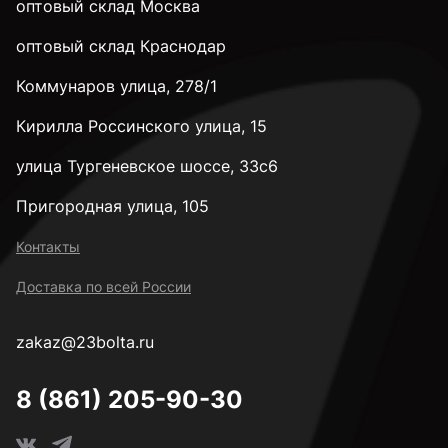
оптовый склад Москва
оптовый склад Краснодар
к.п. 10,9
Коммунаров улица, 278/1
Кирилла Россинского улица, 15
к.п. 12,9
улица Тургеневское шоссе, 33с6
к.п. 14H
Пригородная улица, 105
Контакты
М2
Доставка по всей России
zakaz@23bolta.ru
М2,5
8 (861) 205-90-30
М3