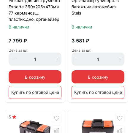
Рюкзак для инструмента
Органайзер универс. в
Experte 360х205х470мм
багажник автомобиля
77 карманов,
Stels
пластик.дно, органайзер
Gross
В наличии
В наличии
7 799
₽
3 581
₽
Цена за шт.
Цена за шт.
В корзину
В корзину
Купить по оптовой цене
Купить по оптовой цене
5