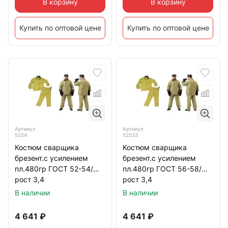
В корзину
В корзину
Купить по оптовой цене
Купить по оптовой цене
Артикул
Артикул
5254
52533
Костюм сварщика
Костюм сварщика
брезент.с усилением
брезент.с усилением
пл.480гр ГОСТ 52-54/
пл.480гр ГОСТ 56-58/
рост 3,4
рост 3,4
ПРОФЕССИОНАЛ
ПРОФЕССИОНАЛ
В наличии
В наличии
4 641
₽
4 641
₽