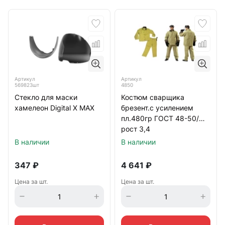
Артикул
Артикул
569823шт
4850
Стекло для маски
Костюм сварщика
хамелеон Digital X MAX
брезент.с усилением
пл.480гр ГОСТ 48-50/
рост 3,4
ПРОФЕССИОНАЛ
В наличии
В наличии
347
₽
4 641
₽
Цена за шт.
Цена за шт.